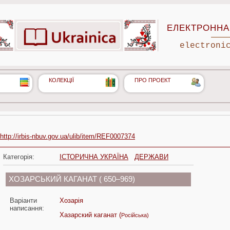
ЕЛЕКТРОННА 
electroni
КОЛЕКЦІЇ
ПРО ПРОЕКТ
http://irbis-nbuv.gov.ua/ulib/item/REF0007374
Категорія:
ІСТОРИЧНА УКРАЇНА
ДЕРЖАВИ
ХОЗАРСЬКИЙ КАГАНАТ ( 650–969)
Варіанти
Хозарія
написання:
Хазарский каганат (
Російська)