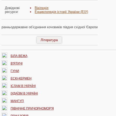
Довідкові
Вікіпедія
ресурси:
Енциклопедія історії України (ЕІУ)
ранньодержавне об’єднання кочовиків півдня східної Європи
Література
БІЛА ВЕЖА
В'ЯТИЧІ
ГУНИ
ЕСКІ-КЕРМЕН
ІСЛАМ В УКРАЇНІ
ІУДАЇЗМ В УКРАЇНІ
МАНГУП
ПІВНІЧНЕ ПРИЧОРНОМОР'Я
ПРИАЗОВ'Я