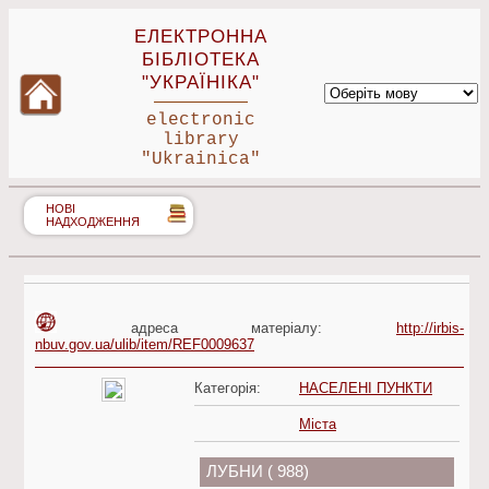
ЕЛЕКТРОННА
БІБЛІОТЕКА
"УКРАЇНІКА"
electronic
library
"Ukrainica"
НОВІ
НАДХОДЖЕННЯ
адреса матеріалу:
http://irbis-
nbuv.gov.ua/ulib/item/REF0009637
Категорія:
НАСЕЛЕНІ ПУНКТИ
Міста
ЛУБНИ ( 988)