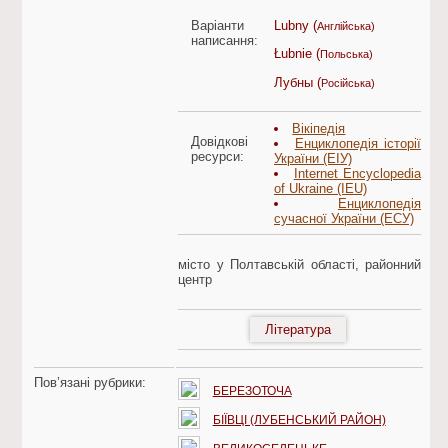
Варіанти
Lubny (
Англійська)
написання:
Łubnie (
Польська)
Лубны (
Російська)
Вікіпедія
Довідкові
Енциклопедія історії
ресурси:
України (ЕІУ)
Internet Encyclopedia
of Ukraine (IEU)
Енциклопедія
сучасної України (ЕСУ)
місто у Полтавській області, районний
центр
Література
Пов’язані рубрики:
БЕРЕЗОТОЧА
БІЇВЦІ (ЛУБЕНСЬКИЙ РАЙОН)