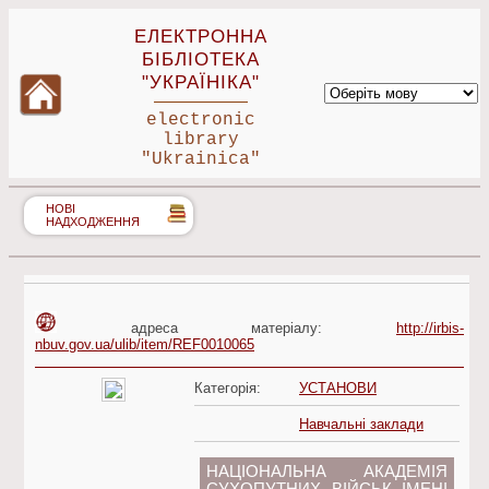
ЕЛЕКТРОННА
БІБЛІОТЕКА
"УКРАЇНІКА"
electronic
library
"Ukrainica"
НОВІ
НАДХОДЖЕННЯ
адреса матеріалу:
http://irbis-
nbuv.gov.ua/ulib/item/REF0010065
Категорія:
УСТАНОВИ
Навчальні заклади
НАЦІОНАЛЬНА АКАДЕМІЯ