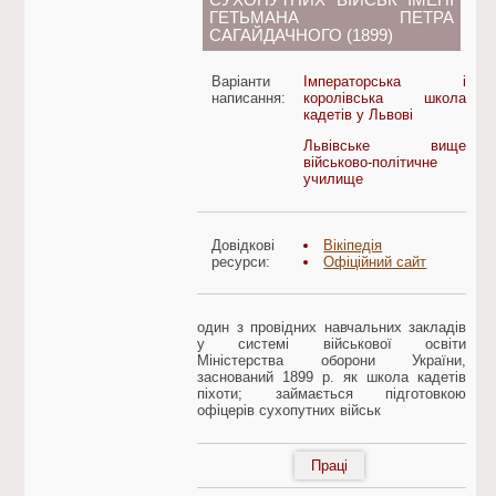
СУХОПУТНИХ ВІЙСЬК ІМЕНІ
ГЕТЬМАНА ПЕТРА
САГАЙДАЧНОГО (1899)
Варіанти
Імператорська і
написання:
королівська школа
кадетів у Львові
Львівське вище
військово-політичне
училище
Довідкові
Вікіпедія
ресурси:
Офіційний сайт
один з провідних навчальних закладів
у системі військової освіти
Міністерства оборони України,
заснований 1899 р. як школа кадетів
піхоти; займається підготовкою
офіцерів сухопутних військ
Праці