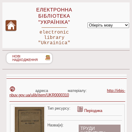
ЕЛЕКТРОННА
БІБЛІОТЕКА
"УКРАЇНІКА"
electronic
library
"Ukrainica"
НОВІ
НАДХОДЖЕННЯ
адреса матеріалу:
http://irbis-
nbuv.gov.ua/ulib/item/UKR0000310
Тип ресурсу:
Періодика
Назва(и):
ТРУДИ