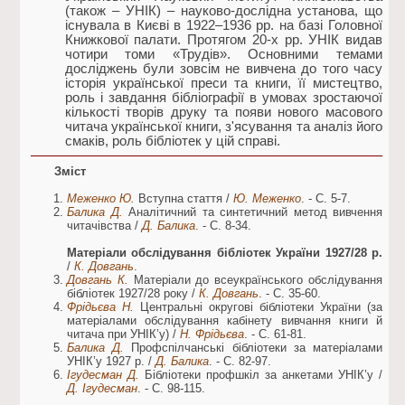
(також – УНІК) – науково-дослідна установа, що
існувала в Києві в 1922–1936 рр. на базі Головної
Книжкової палати. Протягом 20-х рр. УНІК видав
чотири томи «Трудів». Основними темами
досліджень були зовсім не вивчена до того часу
історія української преси та книги, її мистецтво,
роль і завдання бібліографії в умовах зростаючої
кількості творів друку та появи нового масового
читача української книги, з'ясування та аналіз його
смаків, роль бібліотек у цій справі.
Зміст
Меженко Ю.
Вступна стаття /
Ю. Меженко
. - С. 5-7.
Балика Д.
Аналітичний та синтетичний метод вивчення
читачівства /
Д. Балика
. - С. 8-34.
Матеріали обслідування бібліотек України 1927/28 р.
/
К. Довгань
.
Довгань К.
Матеріали до всеукраїнського обслідування
бібліотек 1927/28 року /
К. Довгань
. - С. 35-60.
Фрідьєва Н.
Центральні округові бібліотеки України (за
матеріалами обслідування кабінету вивчання книги й
читача при УНІК’у) /
Н. Фрідьєва
. - С. 61-81.
Балика Д.
Профспілчанські бібліотеки за матеріалами
УНІК’у 1927 р. /
Д. Балика
. - С. 82-97.
Ігудесман Д.
Бібліотеки профшкіл за анкетами УНІК’у /
Д. Ігудесман
. - С. 98-115.