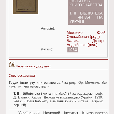
ІНСТИТУТУ
КНИГОЗНАВСТВА
Т. II : БІБЛІОТЕКА
І ЧИТАЧ НА
УКРАЇНІ
Автор(и):
Меженко Юрій
Олексійович
(ред.)
Балика Дмитро
Андрійович
(ред.)
Дата(и):
1930
Переглянути документ
Опис документа:
Труди інституту книгознавства
/ за ред. Юр. Меженко; Укр.
наук. ін-т книгознавства. - .
Т. II
: Бібліотека і читач
на Україні / за редакцією проф.
Д. Балики. Харків: Державне видавництво України. 1930.
244 с. (Праці Кабінету вивчання книги й читача ; збірник
перший).
Український Науковий Інститут Книгознавства