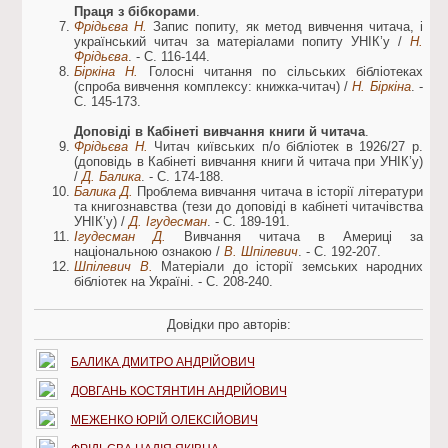
Праця з бібкорами
.
Фрідьєва Н.
Запис попиту, як метод вивчення читача, і
український читач за матеріалами попиту УНІК’у /
Н.
Фрідьєва
. - С. 116-144.
Біркіна Н.
Голосні читання по сільських бібліотеках
(спроба вивчення комплексу: книжка-читач) /
Н. Біркіна
. -
С. 145-173.
Доповіді в Кабінеті вивчання книги й читача
.
Фрідьєва Н.
Читач київських п/о бібліотек в 1926/27 р.
(доповідь в Кабінеті вивчання книги й читача при УНІК’у)
/
Д. Балика
. - С. 174-188.
Балика Д.
Проблема вивчання читача в історії літератури
та книгознавства (тези до доповіді в кабінеті читачівства
УНІК’у) /
Д. Ігудесман
. - С. 189-191.
Ігудесман Д.
Вивчання читача в Америці за
національною ознакою /
В. Шпілевич
. - С. 192-207.
Шпілевич В.
Матеріали до історії земських народних
бібліотек на Україні. - С. 208-240.
Довідки про авторів:
БАЛИКА ДМИТРО АНДРІЙОВИЧ
ДОВГАНЬ КОСТЯНТИН АНДРІЙОВИЧ
МЕЖЕНКО ЮРІЙ ОЛЕКСІЙОВИЧ