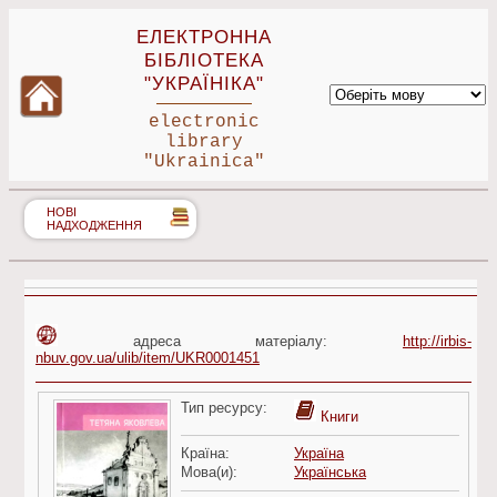
ЕЛЕКТРОННА
БІБЛІОТЕКА
"УКРАЇНІКА"
electronic
library
"Ukrainica"
НОВІ
НАДХОДЖЕННЯ
адреса матеріалу:
http://irbis-
nbuv.gov.ua/ulib/item/UKR0001451
Тип ресурсу:
Книги
Країна:
Україна
Мова(и):
Українська