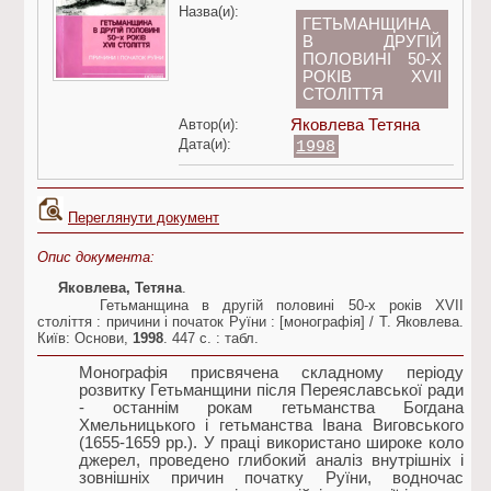
Назва(и):
ГЕТЬМАНЩИНА
В ДРУГІЙ
ПОЛОВИНІ 50-Х
РОКІВ XVII
СТОЛІТТЯ
Автор(и):
Яковлева Тетяна
Дата(и):
1998
Переглянути документ
Опис документа:
Яковлева, Тетяна
.
Гетьманщина в другій половині 50-х років XVII
століття : причини і початок Руїни : [монографія] / Т. Яковлева.
Київ: Основи,
1998
. 447 с. : табл.
Монографія присвячена складному періоду
розвитку Гетьманщини після Переяславської ради
- останнім рокам гетьманства Богдана
Хмельницького і гетьманства Івана Виговського
(1655-1659 рр.). У праці використано широке коло
джерел, проведено глибокий аналіз внутрішніх і
зовнішніх причин початку Руїни, водночас