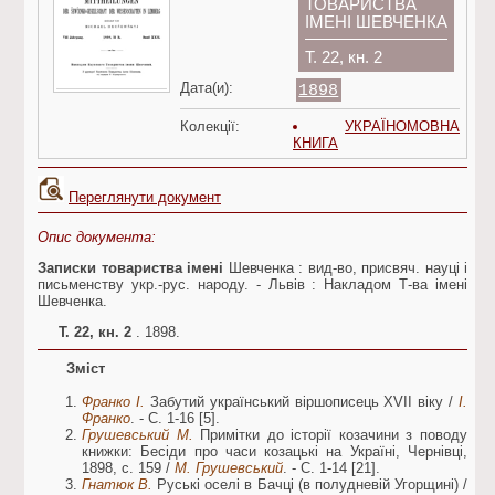
ТОВАРИСТВА
ІМЕНІ ШЕВЧЕНКА
Т. 22, кн. 2
Дата(и):
1898
Колекції:
УКРАЇНОМОВНА
КНИГА
Переглянути документ
Опис документа:
Записки товариства імені
Шевченка : вид-во, присвяч. науці і
письменству укр.-рус. народу. - Львів : Накладом Т-ва імені
Шевченка.
Т. 22, кн. 2
. 1898.
Зміст
Франко І.
Забутий український віршописець XVII віку /
І.
Франко
. - С. 1-16 [5].
Грушевський М.
Примітки до історії козачини з поводу
книжки: Бесіди про часи козацькі на Україні, Чернівці,
1898, с. 159 /
М. Грушевський
. - С. 1-14 [21].
Гнатюк В.
Руські оселі в Бачці (в полудневій Угорщині) /