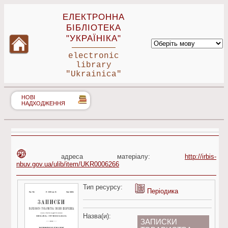
ЕЛЕКТРОННА
БІБЛІОТЕКА
"УКРАЇНІКА"
electronic
library
"Ukrainica"
НОВІ
НАДХОДЖЕННЯ
адреса матеріалу:
http://irbis-
nbuv.gov.ua/ulib/item/UKR0006266
Тип ресурсу:
Періодика
Назва(и):
ЗАПИСКИ