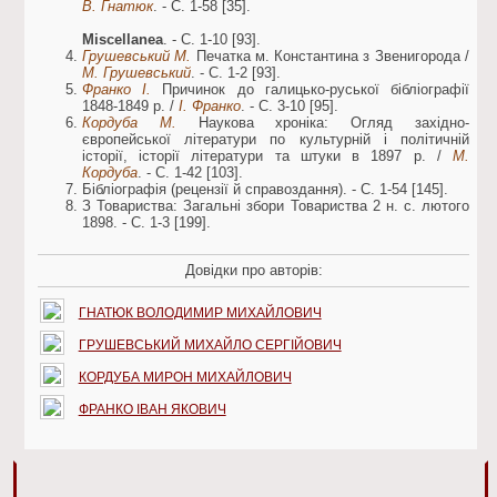
В. Гнатюк
. - С. 1-58 [35].
Miscellanea
. - С. 1-10 [93].
Грушевський М.
Печатка м. Константина з Звенигорода /
М. Грушевський
. - С. 1-2 [93].
Франко І.
Причинок до галицько-руської бібліографії
1848-1849 р. /
І. Франко
. - С. 3-10 [95].
Кордуба М.
Наукова хроніка: Огляд західно-
європейської літератури по культурній і політичній
історії, історії літератури та штуки в 1897 р. /
М.
Кордуба
. - С. 1-42 [103].
Бібліографія (рецензії й справоздання). - С. 1-54 [145].
З Товариства: Загальні збори Товариства 2 н. с. лютого
1898. - С. 1-3 [199].
Довідки про авторів:
ГНАТЮК ВОЛОДИМИР МИХАЙЛОВИЧ
ГРУШЕВСЬКИЙ МИХАЙЛО СЕРГІЙОВИЧ
КОРДУБА МИРОН МИХАЙЛОВИЧ
ФРАНКО ІВАН ЯКОВИЧ