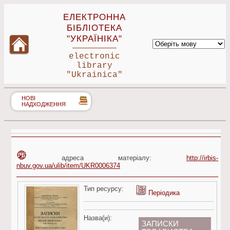
ЕЛЕКТРОННА
БІБЛІОТЕКА
"УКРАЇНІКА"
electronic
library
"Ukrainica"
НОВІ
НАДХОДЖЕННЯ
адреса матеріалу:
http://irbis-
nbuv.gov.ua/ulib/item/UKR0006374
Тип ресурсу:
Періодика
Назва(и):
ЗАПИСКИ