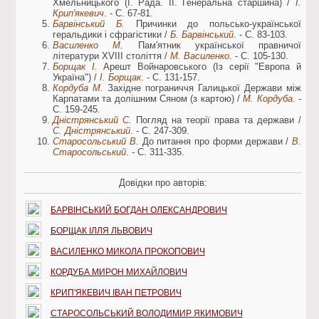
Хмельницького (І. Рада. II. Генеральна старшина) /
І.
Крип'якевич
. - С. 67-81.
Барвінський Б.
Причинки до польсько-української
геральдики і сфрагістики /
Б. Барвінський
. - С. 83-103.
Василенко М.
Пам'ятник української правничої
літератури XVIII століття /
М. Василенко
. - С. 105-130.
Борщак І.
Арешт Войнаровського (Із серії "Европа й
Україна") /
І. Борщак
. - С. 131-157.
Кордуба М.
Західне пограниччя Галицької Держави між
Карпатами та долішним Сяном (з картою) /
М. Кордуба
. -
С. 159-245.
Дністрянський С.
Погляд на теорії права та держави /
С. Дністрянський
. - С. 247-309.
Старосольський В.
До питання про форми держави /
В.
Старосольський
. - С. 311-335.
Довідки про авторів:
БАРВІНСЬКИЙ БОГДАН ОЛЕКСАНДРОВИЧ
БОРЩАК ІЛЛЯ ЛЬВОВИЧ
ВАСИЛЕНКО МИКОЛА ПРОКОПОВИЧ
КОРДУБА МИРОН МИХАЙЛОВИЧ
КРИП'ЯКЕВИЧ ІВАН ПЕТРОВИЧ
СТАРОСОЛЬСЬКИЙ ВОЛОДИМИР ЯКИМОВИЧ