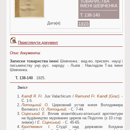
ТОВАРИСТВА
ІМЕНІ ШЕВЧЕНКА
Т. 138-140
Дата(и):
1925
Переглянути документ
Опис документа:
Записки товариства імені
Шевченка : вид-во, присвяч. науці і
письменству укр.-рус. народу. - Львів : Накладом Т-ва імені
Шевченка.
Т. 138-140
. 1925.
Зміст
Kaindl R. Fr.
Jus Valachicum /
Raimund Fr. Kaindl (Graz)
. -
С. 1-5.
Лотоцький О.
Церковний устав князя Володимира
Великого /
О. Лотоцький
. - С. 7-44.
Сіцінський Е.
Вплив візантійсько-атонської архітектури
на будівництво мурованих церков на Поділлю (з 10 стор.
знімок) /
Е. Сіцінський
. - С. 45-65.
Крип'якевич І.
Студії над державою Богдана