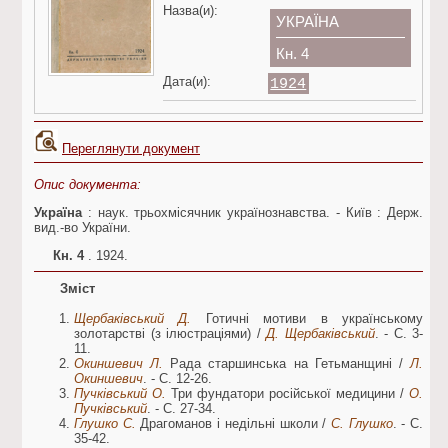
Назва(и):
УКРАЇНА
Кн. 4
Дата(и):
1924
Переглянути документ
Опис документа:
Україна
: наук. трьохмісячник українознавства. - Київ : Держ.
вид.-во України.
Кн. 4
. 1924.
Зміст
Щербаківський Д.
Готичні мотиви в українському
золотарстві (з ілюстраціями) /
Д. Щербаківський
. - С. 3-
11.
Окиншевич Л.
Рада старшинська на Гетьманщині /
Л.
Окиншевич
. - С. 12-26.
Пучківський О.
Три фундатори російської медицини /
О.
Пучківський
. - С. 27-34.
Глушко С.
Драгоманов і недільні школи /
С. Глушко
. - С.
35-42.