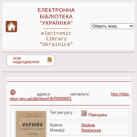
ЕЛЕКТРОННА
БІБЛІОТЕКА
"УКРАЇНІКА"
electronic
library
"Ukrainica"
НОВІ
НАДХОДЖЕННЯ
адреса матеріалу:
http://irbis-
nbuv.gov.ua/ulib/item/UKR0009001
Тип ресурсу:
Періодика
Країна:
Україна
Мова(и):
Українська