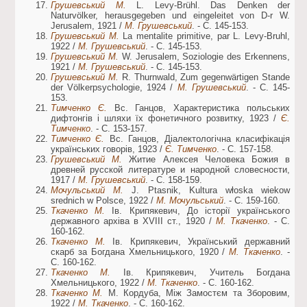
Грушевський М.
L. Levy-Brühl. Das Denken der
Naturvölker, herausgegeben und eingeleitet von D-r W.
Jerusalem, 1921 /
М. Грушевський
. - С. 145-153.
Грушевський М.
La mentalite primitive, par L. Levy-Bruhl,
1922 /
М. Грушевський
. - С. 145-153.
Грушевський М.
W. Jerusalem, Soziologie des Erkennens,
1921 /
М. Грушевський
. - С. 145-153.
Грушевський М.
R. Thurnwald, Zum gegenwärtigen Stande
der Völkerpsychologie, 1924 /
М. Грушевський
. - С. 145-
153.
Тимченко Є.
Вс. Ганцов, Характеристика польських
дифтонгів і шляхи їх фонетичного розвитку, 1923 /
Є.
Тимченко
. - С. 153-157.
Тимченко Є.
Вс. Ганцов, Діалектологічна класифікація
українських говорів, 1923 /
Є. Тимченко
. - С. 157-158.
Грушевський М.
Житие Алексея Человека Божия в
древней русской литературе и народной словесности,
1917 /
М. Грушевський
. - С. 158-159.
Мочульський М.
J. Ptasnik, Kultura włoska wiekow
srednich w Polsce, 1922 /
М. Мочульський
. - С. 159-160.
Ткаченко М.
Ів. Крипякевич, До історії українського
державного архіва в XVIII ст., 1920 /
М. Ткаченко
. - С.
160-162.
Ткаченко М.
Ів. Крипякевич, Український державний
скарб за Богдана Хмельницького, 1920 /
М. Ткаченко
. -
С. 160-162.
Ткаченко М.
Ів. Крипякевич, Учитель Богдана
Хмельницького, 1922 /
М. Ткаченко
. - С. 160-162.
Ткаченко М.
М. Кордуба, Між Замостєм та Зборовим,
1922 /
М. Ткаченко
. - С. 160-162.