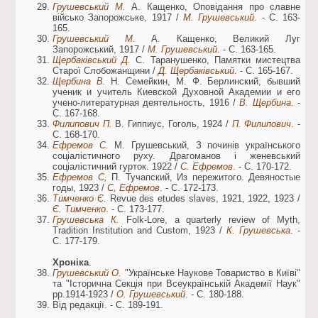
Грушевський М.
А. Кащенко, Оповідання про славне
військо Запорожське, 1917 /
М. Грушевський
. - С. 163-
165.
Грушевський М.
А. Кащенко, Великий Луг
Запорожський, 1917 /
М. Грушевський
. - С. 163-165.
Щербаківський Д.
С. Таранушенко, Памятки мистецтва
Старої Слобожанщини /
Д. Щербаківський
. - С. 165-167.
Щербина В.
Н. Семейкин, М. Ф. Берлинский, бывший
ученик и учитель Киевской Духовной Академии и его
учено-литературная деятельность, 1916 /
В. Щербина
. -
С. 167-168.
Филипович П.
В. Гиппиус, Гоголь, 1924 /
П. Филипович
. -
С. 168-170.
Ефремов С.
М. Грушевський, З починів українського
соціалістичного руху. Драгоманов і женевський
соціалістичний гурток. 1922 /
С. Ефремов
. - С. 170-172.
Ефремов С,
П. Тучапский, Из пережитого. Девяностые
годы, 1923 /
С, Ефремов
. - С. 172-173.
Тимченко Є.
Revue des etudes slaves, 1921, 1922, 1923 /
Є. Тимченко
. - С. 173-177.
Грушевська К.
Folk-Lore, a quarterly review of Myth,
Tradition Institution and Custom, 1923 /
К. Грушевська
. -
С. 177-179.
Хроніка
.
Грушевський О.
"Українське Наукове Товариство в Київі"
та "Історична Секція при Всеукраїнській Академії Наук"
рр.1914-1923 /
О. Грушевський
. - С. 180-188.
Від редакції. - С. 189-191.