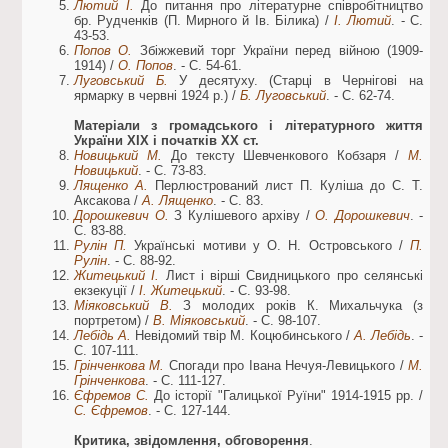
Лютий І.
До питання про літературне співробітництво
бр. Рудченків (П. Мирного й Ів. Білика) /
І. Лютий
. - С.
43-53.
Попов О.
Збіжжевий торг України перед війною (1909-
1914) /
О. Попов
. - С. 54-61.
Луговський Б.
У десятуху. (Старці в Чернігові на
ярмарку в червні 1924 р.) /
Б. Луговський
. - С. 62-74.
Матеріали з громадського і літературного життя
України XIX і початків XX ст.
Новицький М.
До тексту Шевченкового Кобзаря /
М.
Новицький
. - С. 73-83.
Лященко А.
Перлюстрований лист П. Куліша до С. Т.
Аксакова /
А. Лященко
. - С. 83.
Дорошкевич О.
З Кулішевого архіву /
О. Дорошкевич
. -
С. 83-88.
Рулін П.
Українські мотиви у О. Н. Островського /
П.
Рулін
. - С. 88-92.
Житецький І.
Лист і вірші Свидницького про селянські
екзекуції /
І. Житецький
. - С. 93-98.
Міяковський В.
З молодих років К. Михальчука (з
портретом) /
В. Міяковський
. - С. 98-107.
Лебідь А.
Невідомий твір М. Коцюбинського /
А. Лебідь
. -
С. 107-111.
Грінченкова М.
Спогади про Івана Нечуя-Левицького /
М.
Грінченкова
. - С. 111-127.
Єфремов С.
До історії "Галицької Руїни" 1914-1915 рр. /
С. Єфремов
. - С. 127-144.
Критика, звідомлення, обговорення
.