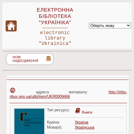
ЕЛЕКТРОННА
БІБЛІОТЕКА
"УКРАЇНІКА"
electronic
library
"Ukrainica"
НОВІ
НАДХОДЖЕННЯ
адреса матеріалу:
http://irbis-
nbuv.gov.ua/ulib/item/UKR0009466
Тип ресурсу:
Книги
Країна:
Україна
Мова(и):
Українська