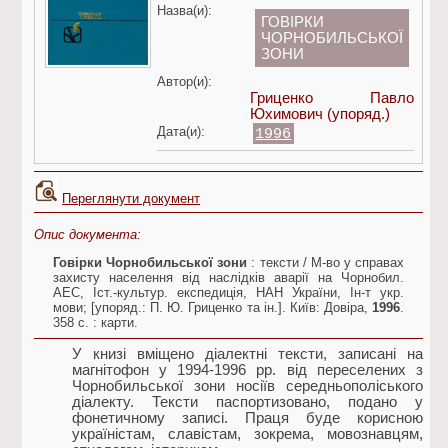
Назва(и):
ГОВІРКИ
ЧОРНОБИЛЬСЬКОЇ
ЗОНИ
Автор(и):
Гриценко Павло
Юхимович
(упоряд.)
Дата(и):
1996
Переглянути документ
Опис документа:
Говірки Чорнобильської зони
: тексти / М-во у справах
захисту населення від наслідків аварії на Чорнобил.
АЕС, Іст.-культур. експедиція, НАН України, Ін-т укр.
мови; [упоряд.: П. Ю. Гриценко та ін.]. Київ: Довіра,
1996
.
358 с. : карти.
У книзі вміщено діалектні тексти, записані на
магнітофон у 1994-1996 рр. від переселених з
Чорнобильської зони носіїв середньополіського
діалекту. Тексти паспортизовано, подано у
фонетичному записі. Праця буде корисною
україністам, славістам, зокрема, мовознавцям,