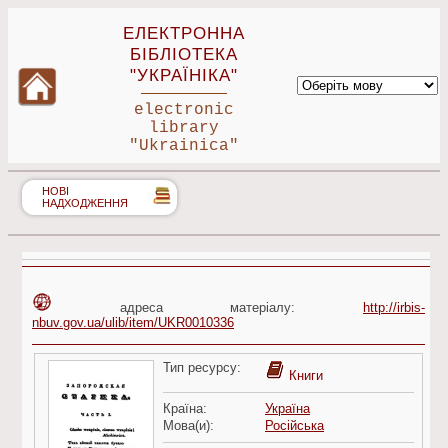
ЕЛЕКТРОННА
БІБЛІОТЕКА
"УКРАЇНІКА"
electronic
library
"Ukrainica"
НОВІ
НАДХОДЖЕННЯ
адреса матеріалу:
http://irbis-
nbuv.gov.ua/ulib/item/UKR0010336
Тип ресурсу:
Книги
Країна:
Україна
Мова(и):
Російська