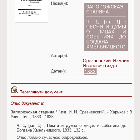
Назва(и):
ЗАПОРОЖСКАЯ
СТАРИНА
Ч. 1, [кн. 1] :
ПЕСНИ И ДУМЫ
О ЛИЦАХ И
СОБЫТИЯХ ДО
БОГДАНА
ХМЕЛЬНИЦКОГО
Автор(и):
Срезневский Измаил
Иванович
(изд.)
Дата(и):
1833
Переглянути документ
Опис документа:
Запорожская старина
/ [изд. И. И. Срезневский]. - Харьков : В
Унив. Тип., 1833 - 1838.
Ч. 1, [кн. 1]
: Песни и думы
о лицах и событиях до
Богдана Хмельницкого. 1833. 132 c.
Опис подано сучасною орфографією.