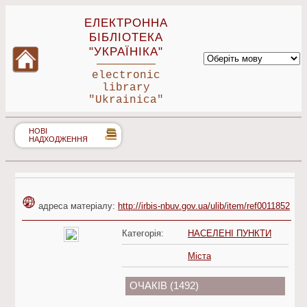
ЕЛЕКТРОННА
БІБЛІОТЕКА
"УКРАЇНІКА"
electronic
library
"Ukrainica"
НОВІ
НАДХОДЖЕННЯ
адреса матеріалу:
http://irbis-nbuv.gov.ua/ulib/item/ref0011852
Категорія:
НАСЕЛЕНІ ПУНКТИ
Міста
ОЧАКІВ (1492)