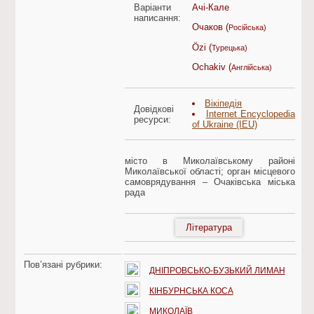
Варіанти
Ачі-Кале
написання:
Очаков (
Російська)
Özi (
Турецька)
Ochakiv (
Англійська)
Вікіпедія
Довідкові
Internet Encyclopedia
ресурси:
of Ukraine (IEU)
місто в Миколаївському районі
Миколаївської області; орган місцевого
самоврядування – Очаківська міська
рада
Література
Пов’язані рубрики:
ДНІПРОВСЬКО-БУЗЬКИЙ ЛИМАН
КІНБУРНСЬКА КОСА
МИКОЛАЇВ