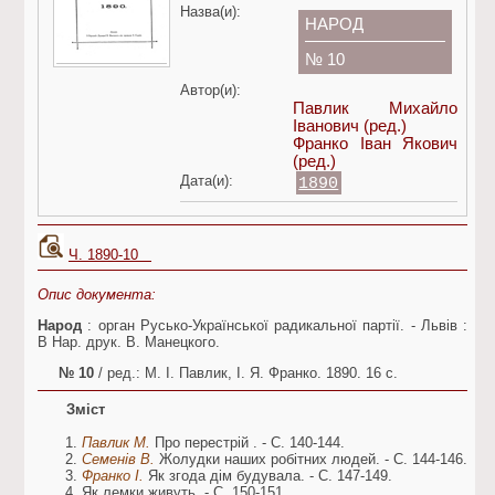
Назва(и):
НАРОД
№ 10
Автор(и):
Павлик Михайло
Іванович
(ред.)
Франко Іван Якович
(ред.)
Дата(и):
1890
Ч. 1890-10
Опис документа:
Народ
: орган Русько-Української радикальної партії. - Львів :
В Нар. друк. В. Манецкого.
№ 10
/ ред.: М. І. Павлик, І. Я. Франко. 1890. 16 c.
Зміст
Павлик М.
Про перестрій . - С. 140-144.
Семенів В.
Жолудки наших робітних людей. - С. 144-146.
Франко І.
Як згода дім будувала. - С. 147-149.
Як лемки живуть. - С. 150-151.