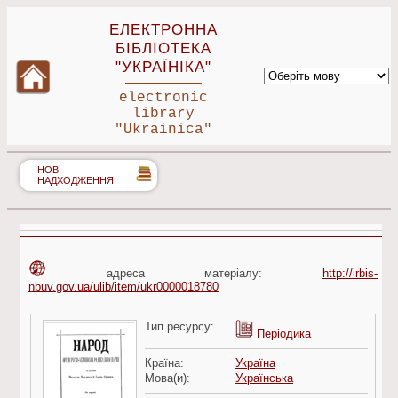
ЕЛЕКТРОННА
БІБЛІОТЕКА
"УКРАЇНІКА"
electronic
library
"Ukrainica"
НОВІ
НАДХОДЖЕННЯ
адреса матеріалу:
http://irbis-
nbuv.gov.ua/ulib/item/ukr0000018780
Тип ресурсу:
Періодика
Країна:
Україна
Мова(и):
Українська