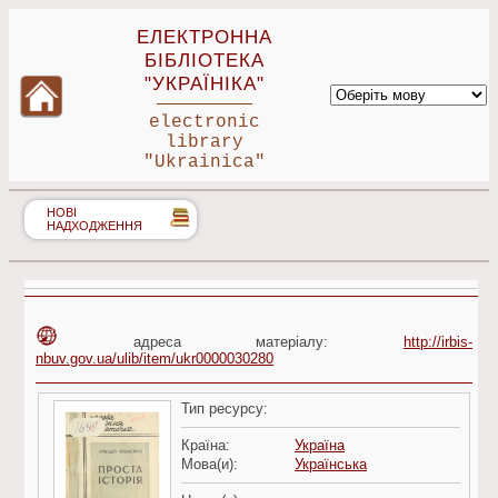
ЕЛЕКТРОННА
БІБЛІОТЕКА
"УКРАЇНІКА"
electronic
library
"Ukrainica"
НОВІ
НАДХОДЖЕННЯ
адреса матеріалу:
http://irbis-
nbuv.gov.ua/ulib/item/ukr0000030280
Тип ресурсу:
Країна:
Україна
Мова(и):
Українська