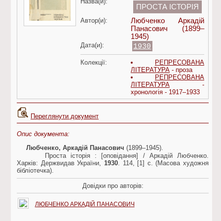
Назва(и):
ПРОСТА ІСТОРІЯ
Автор(и):
Любченко Аркадій
Панасович (1899–
1945)
Дата(и):
1930
Колекції:
РЕПРЕСОВАНА
ЛІТЕРАТУРА
- проза
РЕПРЕСОВАНА
ЛІТЕРАТУРА
-
хронологія - 1917–1933
Переглянути документ
Опис документа:
Любченко, Аркадій Панасович
(1899–1945).
Проста історія : [оповідання] / Аркадій Любченко.
Харків: Держвидав України,
1930
. 114, [1] c. (Масова художня
бібліотечка).
Довідки про авторів:
ЛЮБЧЕНКО АРКАДІЙ ПАНАСОВИЧ