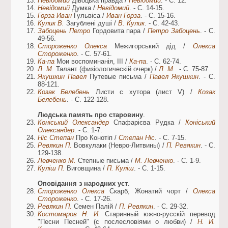
Невідомий
Дівоцька правда /
Невідомий
. - С. 12.
Невідомий
Думка /
Невідомий
. - С. 14-15.
Горза Иван
Гульвіса /
Иван Горза
. - С. 15-16.
Кулик В.
Загублені душі /
В. Кулик
. - С. 42-43.
Забоцень Петро
Гордовита пара /
Петро Забоцень
. - С.
49-56.
Стороженко Олекса
Межигорський дід /
Олекса
Стороженко
. - С. 57-61.
Ка-па
Мои воспоминанія, III /
Ка-па
. - С. 62-74.
Л. М.
Талант (физіологическій очерк) /
Л. М.
. - С. 75-87.
Якушкин Павел
Путевые письма /
Павел Якушкин
. - С.
88-121.
Козак Белебень
Листи с хутора (лист V) /
Козак
Белебень
. - С. 122-128.
Людська память про старовину
.
Коніський Олександер
Спафарієва Рудка /
Коніський
Олександер
. - С. 1-7.
Ніс Степан
Про Конотіп /
Степан Ніс
. - С. 7-15.
Ревякин П.
Вовкулаки (Невро-Литвины) /
П. Ревякин
. - С.
129-138.
Левченко М.
Степные письма /
М. Левченко
. - С. 1-9.
Куліш П.
Виговщина /
П. Куліш
. - С. 1-15.
Оповідання з народних уст
.
Стороженко Олекса
Скарб, Жонатий чорт /
Олекса
Стороженко
. - С. 17-26.
Ревякин П.
Семен Палій /
П. Ревякин
. - С. 29-32.
Костомаров Н. И.
Старинный южно-русскій перевод
"Песни Песней" (с послесловіями о любви) /
Н. И.