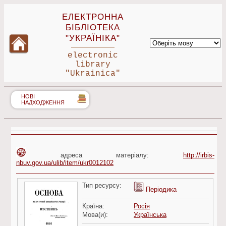
ЕЛЕКТРОННА
БІБЛІОТЕКА
"УКРАЇНІКА"
electronic
library
"Ukrainica"
НОВІ
НАДХОДЖЕННЯ
адреса матеріалу:
http://irbis-
nbuv.gov.ua/ulib/item/ukr0012102
Тип ресурсу:
Періодика
Країна:
Росія
Мова(и):
Українська