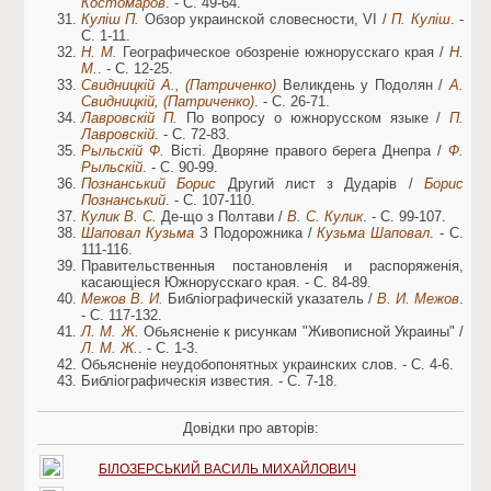
Костомаров
. - С. 49-64.
Куліш П.
Обзор украинской словесности, VI /
П. Куліш
. -
С. 1-11.
Н. М.
Географическое обозреніе южнорусскаго края /
Н.
М.
. - С. 12-25.
Свидницкій А., (Патриченко)
Великдень у Подолян /
А.
Свидницкій, (Патриченко)
. - С. 26-71.
Лавровскій П.
По вопросу о южнорусском языке /
П.
Лавровскій
. - С. 72-83.
Рыльскій Ф.
Вісті. Дворяне правого берега Днепра /
Ф.
Рыльскій
. - С. 90-99.
Познанський Борис
Другий лист з Дударів /
Борис
Познанський
. - С. 107-110.
Кулик В. С.
Де-що з Полтави /
В. С. Кулик
. - С. 99-107.
Шаповал Кузьма
З Подорожника /
Кузьма Шаповал
. - С.
111-116.
Правительственныя постановленія и распоряженія,
касающіеся Южнорусскаго края. - С. 84-89.
Межов В. И.
Библіографическій указатель /
В. И. Межов
.
- С. 117-132.
Л. М. Ж.
Обьясненіе к рисункам "Живописной Украины" /
Л. М. Ж.
. - С. 1-3.
Обьясненіе неудобопонятных украинских слов. - С. 4-6.
Библіографическія известия. - С. 7-18.
Довідки про авторів:
БІЛОЗЕРСЬКИЙ ВАСИЛЬ МИХАЙЛОВИЧ