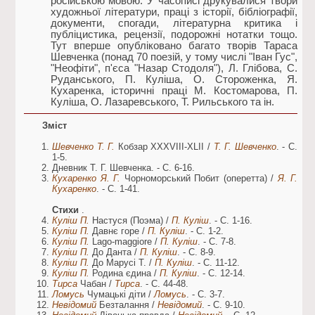
російською мовою. У часописі друкувалися твори
художньої літератури, праці з історії, бібліографії,
документи, спогади, літературна критика і
публіцистика, рецензії, подорожні нотатки тощо.
Тут вперше опубліковано багато творів Тараса
Шевченка (понад 70 поезій, у тому числі "Іван Гус",
"Неофіти", п'єса "Назар Стодоля"), Л. Глібова, С.
Руданського, П. Куліша, О. Стороженка, Я.
Кухаренка, історичні праці М. Костомарова, П.
Куліша, О. Лазаревського, Т. Рильського та ін.
Зміст
Шевченко Т. Г.
Кобзар XXXVIII-XLII /
Т. Г. Шевченко
. - С.
1-5.
Дневник Т. Г. Шевченка. - С. 6-16.
Кухаренко Я. Г.
Чорноморський Побит (оперетта) /
Я. Г.
Кухаренко
. - С. 1-41.
Стихи
.
Куліш П.
Настуся (Поэма) /
П. Куліш
. - С. 1-16.
Куліш П.
Давнє горе /
П. Куліш
. - С. 1-2.
Куліш П.
Lago-maggiore /
П. Куліш
. - С. 7-8.
Куліш П.
До Данта /
П. Куліш
. - С. 8-9.
Куліш П.
До Марусі Т. /
П. Куліш
. - С. 11-12.
Куліш П.
Родина єдина /
П. Куліш
. - С. 12-14.
Тирса
Чабан /
Тирса
. - С. 44-48.
Ломусь
Чумацькі діти /
Ломусь
. - С. 3-7.
Невідомий
Безталання /
Невідомий
. - С. 9-10.