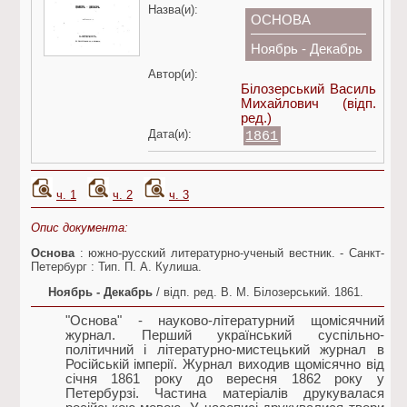
Назва(и):
ОСНОВА
Ноябрь - Декабрь
Автор(и):
Білозерський Василь
Михайлович
(відп.
ред.)
Дата(и):
1861
ч. 1
ч. 2
ч. 3
Опис документа:
Основа
: южно-русский литературно-ученый вестник. - Санкт-
Петербург : Тип. П. А. Кулиша.
Ноябрь - Декабрь
/ відп. ред. В. М. Білозерський. 1861.
"Основа" - науково-літературний щомісячний
журнал. Перший український суспільно-
політичний і літературно-мистецький журнал в
Російській імперії. Журнал виходив щомісячно від
січня 1861 року до вересня 1862 року у
Петербурзі. Частина матеріалів друкувалася