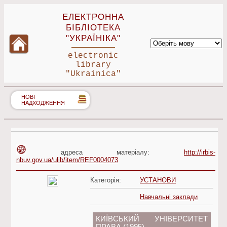
ЕЛЕКТРОННА
БІБЛІОТЕКА
"УКРАЇНІКА"
electronic
library
"Ukrainica"
НОВІ
НАДХОДЖЕННЯ
адреса матеріалу:
http://irbis-
nbuv.gov.ua/ulib/item/REF0004073
Категорія:
УСТАНОВИ
Навчальні заклади
КИЇВСЬКИЙ УНІВЕРСИТЕТ