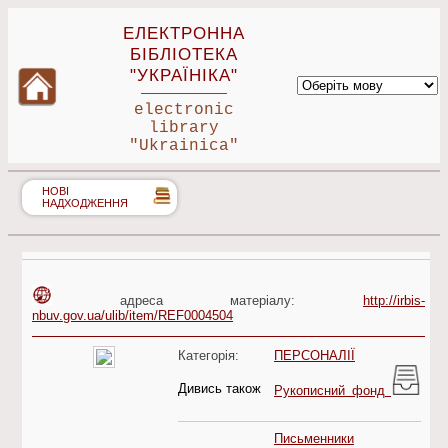
ЕЛЕКТРОННА
БІБЛІОТЕКА
"УКРАЇНІКА"
electronic
library
"Ukrainica"
НОВІ
НАДХОДЖЕННЯ
адреса матеріалу:
http://irbis-
nbuv.gov.ua/ulib/item/REF0004504
Категорія:
ПЕРСОНАЛІЇ
Дивись також
Рукописний фонд
Письменники