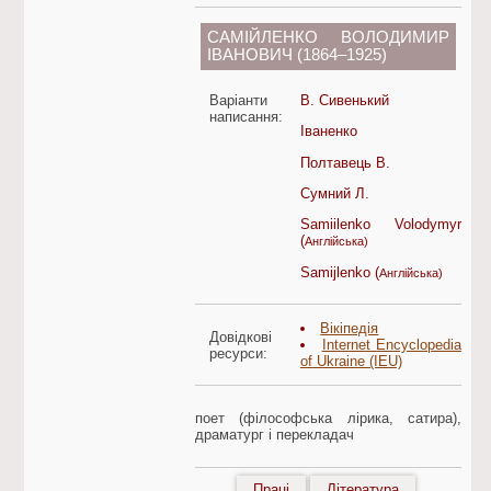
САМІЙЛЕНКО ВОЛОДИМИР
ІВАНОВИЧ (1864–1925)
Варіанти
В. Сивенький
написання:
Іваненко
Полтавець В.
Сумний Л.
Samiilenko Volodymyr
(
Англійська)
Samijlenko (
Англійська)
Вікіпедія
Довідкові
Internet Encyclopedia
ресурси:
of Ukraine (IEU)
поет (філософська лірика, сатира),
драматург і перекладач
Праці
Література