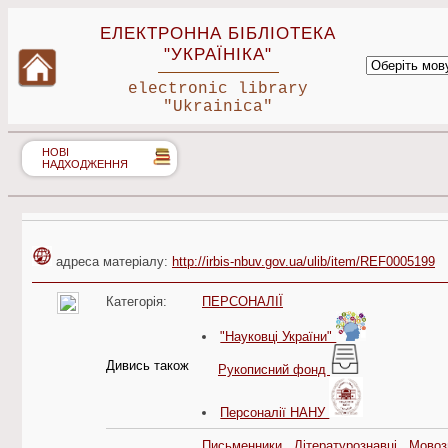
ЕЛЕКТРОННА БІБЛІОТЕКА
"УКРАЇНІКА"
electronic library
"Ukrainica"
НОВІ
НАДХОДЖЕННЯ
адреса матеріалу:
http://irbis-nbuv.gov.ua/ulib/item/REF0005199
Категорія:
ПЕРСОНАЛІЇ
"Науковці України"
Дивись також
Рукописний фонд
Персоналії НАНУ
Письменники
Літературознавці
Мовоз