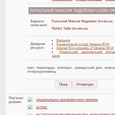
РИЛЬСЬКИЙ МАКСИМ ТАДЕЙОВИЧ (1895–196
Варіанти
Рыльский Максим Фадеевич (
Російська)
написання:
Rylsky Tadei (
Англійська)
Вікіпедія
Довідкові
Енциклопедія історії України (ЕІУ)
ресурси:
Internet Encyclopedia of Ukraine (IEU)
Український національний біогра
архів
поет, перекладач, публіцист, громадський діяч, мовоз
літературознавець
Праці
Література
Пов’язані
НАЦІОНАЛЬНА АКАДЕМІЯ НАУК УКРАЇНИ
рубрики:
АСПИС
ІНСТИТУТ МИСТЕЦТВОЗНАВСТВА, ФОЛЬКЛОРИСТИ