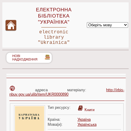
ЕЛЕКТРОННА
БІБЛІОТЕКА
"УКРАЇНІКА"
electronic
library
"Ukrainica"
НОВІ
НАДХОДЖЕННЯ
адреса матеріалу:
http://irbis-
nbuv.gov.ua/ulib/item/UKR0000890
Тип ресурсу:
Книги
Країна:
Україна
Мова(и):
Українська