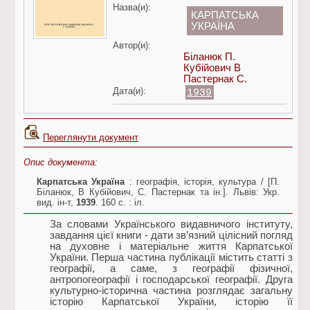
Назва(и):
КАРПАТСЬКА
УКРАЇНА
Автор(и):
Біланюк П.
Кубійович В
Пастернак С.
Дата(и):
1939
Переглянути документ
Опис документа:
Карпатська Україна
: географія, історія, культура / [П.
Біланюк, В Кубійович, С. Пастернак та ін.]. Львів: Укр.
вид. ін-т,
1939
. 160 c. : іл.
За словами Українського видавничого інституту,
завдання цієї книги - дати зв’язний цілісний погляд
на духовне і матеріальне життя Карпатської
України. Перша частина публікації містить статті з
географії, а саме, з географії фізичної,
антропогеографії і господарської географії. Друга
культурно-історична частина розглядає загальну
історію Карпатської України, історію її