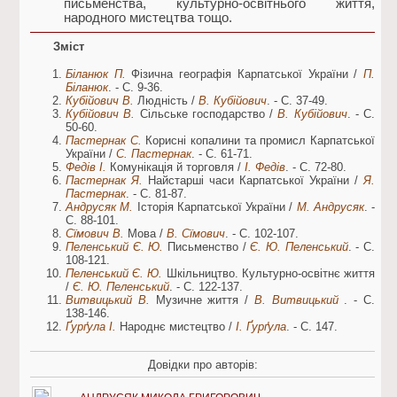
письменства, культурно-освітнього життя,
народного мистецтва тощо.
Зміст
Біланюк П.
Фізична географія Карпатської України /
П.
Біланюк
. - С. 9-36.
Кубійович В.
Людність /
В. Кубійович
. - С. 37-49.
Кубійович В.
Сільське господарство /
В. Кубійович
. - С.
50-60.
Пастернак С.
Корисні копалини та промисл Карпатської
України /
С. Пастернак
. - С. 61-71.
Федів І.
Комунікація й торговля /
І. Федів
. - С. 72-80.
Пастернак Я.
Найстарші часи Карпатської України /
Я.
Пастернак
. - С. 81-87.
Андрусяк М.
Історія Карпатської України /
М. Андрусяк
. -
С. 88-101.
Сїмович В.
Мова /
В. Сїмович
. - С. 102-107.
Пеленський Є. Ю.
Письменство /
Є. Ю. Пеленський
. - С.
108-121.
Пеленський Є. Ю.
Шкільництво. Культурно-освітнє життя
/
Є. Ю. Пеленський
. - С. 122-137.
Витвицький В.
Музичне життя /
В. Витвицький
. - С.
138-146.
Ґурґула І.
Народнє мистецтво /
І. Ґурґула
. - С. 147.
Довідки про авторів: