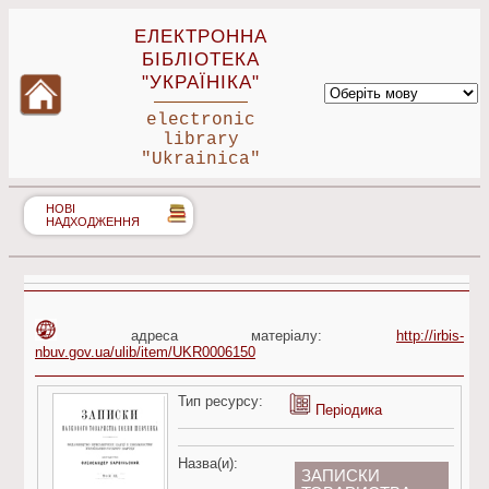
ЕЛЕКТРОННА
БІБЛІОТЕКА
"УКРАЇНІКА"
electronic
library
"Ukrainica"
НОВІ
НАДХОДЖЕННЯ
адреса матеріалу:
http://irbis-
nbuv.gov.ua/ulib/item/UKR0006150
Тип ресурсу:
Періодика
Назва(и):
ЗАПИСКИ