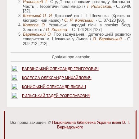
Рильський Т.
Студії над основами розкладу богацьтва.
Часть І. Теоретичні прелімінарії /
Т. Рильський
. - С. 29-86
[32].
Коніський О. Я.
Дитинний вік Т. Г. Шевченка. (Критично-
біографічний нарис) /
О. Я. Коніський
. - С. 87-123 [90].
Колесса О.
Українські народні пісні в поезіях Богд.
Залєского /
О. Колесса
. - С. 124-208 [127].
Барвінський О.
Про заснування і дотеперішній розвиток
товариства ім. Шевченка у Львові /
О. Барвінський
. - С.
209-212 [212].
Довідки про авторів:
БАРВІНСЬКИЙ ОЛЕКСАНДР ГРИГОРОВИЧ
КОЛЕССА ОЛЕКСАНДР МИХАЙЛОВИЧ
КОНИСЬКИЙ ОЛЕКСАНДР ЯКОВИЧ
РИЛЬСЬКИЙ ТАДЕЙ РОЗЕСЛАВОВИЧ
Всі права захищені ©
Національна бібліотека України імені В. І.
Вернадського