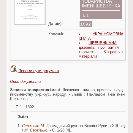
ТОВАРИСТВА
ІМЕНІ ШЕВЧЕНКА
Т. 1
Дата(и):
1892
Колекції:
УКРАЇНОМОВНА
КНИГА
ШЕВЧЕНКІАНА
-
джерела про життя і
творчість - біографічні
матеріали
Переглянути документ
Опис документа:
Записки товариства імені
Шевченка : вид-во, присвяч. науці і
письменству укр.-рус. народу. - Львів : Накладом Т-ва імені
Шевченка.
Т. 1
. 1892.
Зміст
Сергієнко М.
Громадський рух на Вкраїні-Руси в XIII віці
/
М. Сергієнко
. - С. 1-28 [4].