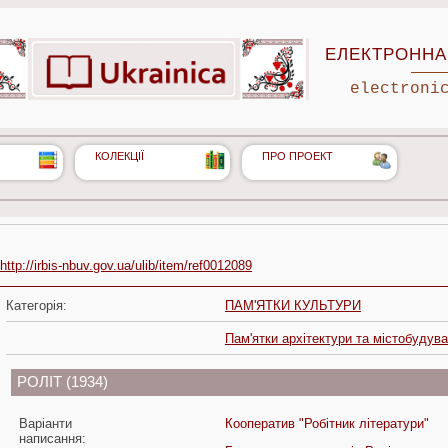
ЕЛЕКТРОННА 
electroni
КОЛЕКЦІЇ
ПРО ПРОЕКТ
http://irbis-nbuv.gov.ua/ulib/item/ref0012089
Категорія:
ПАМ'ЯТКИ КУЛЬТУРИ
Пам'ятки архітектури та містобудув
РОЛІТ (1934)
Варіанти
Кооператив "Робітник літератури"
написання: