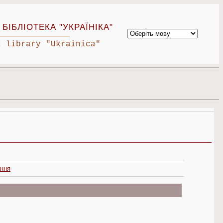
БІБЛІОТЕКА "УКРАЇНІКА"
c library "Ukrainica"
ання