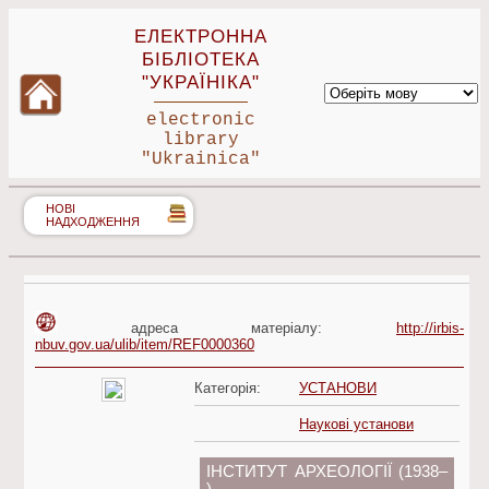
ЕЛЕКТРОННА
БІБЛІОТЕКА
"УКРАЇНІКА"
electronic
library
"Ukrainica"
НОВІ
НАДХОДЖЕННЯ
адреса матеріалу:
http://irbis-
nbuv.gov.ua/ulib/item/REF0000360
Категорія:
УСТАНОВИ
Наукові установи
ІНСТИТУТ АРХЕОЛОГІЇ (1938–