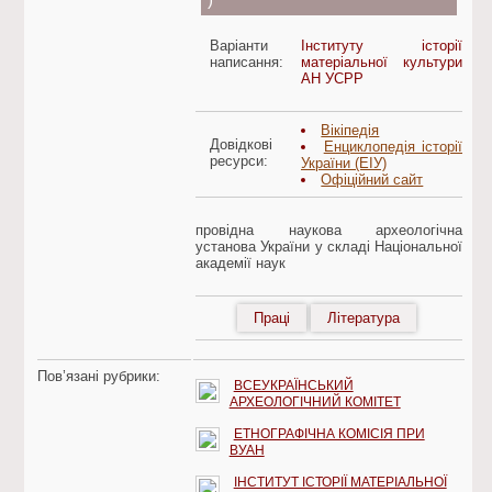
)
Варіанти
Інституту історії
написання:
матеріальної культури
АН УСРР
Вікіпедія
Довідкові
Енциклопедія історії
ресурси:
України (ЕІУ)
Офіційний сайт
провідна наукова археологічна
установа України у складі Національної
академії наук
Праці
Література
Пов’язані рубрики:
ВСЕУКРАЇНСЬКИЙ
АРХЕОЛОГІЧНИЙ КОМІТЕТ
ЕТНОГРАФІЧНА КОМІСІЯ ПРИ
ВУАН
ІНСТИТУТ ІСТОРІЇ МАТЕРІАЛЬНОЇ