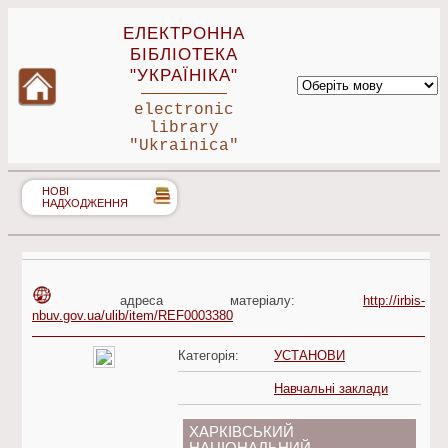
ЕЛЕКТРОННА
БІБЛІОТЕКА
"УКРАЇНІКА"
electronic
library
"Ukrainica"
НОВІ
НАДХОДЖЕННЯ
адреса матеріалу:
http://irbis-
nbuv.gov.ua/ulib/item/REF0003380
Категорія:
УСТАНОВИ
Навчальні заклади
ХАРКІВСЬКИЙ