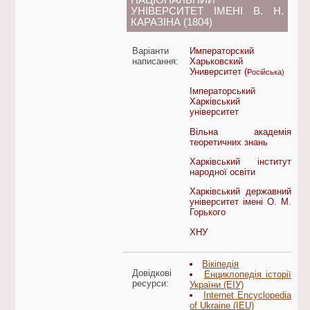
НАЦІОНАЛЬНИЙ
УНІВЕРСИТЕТ ІМЕНІ В. Н.
КАРАЗІНА (1804)
Варіанти
Императорский
написання:
Харьковский
Университет (
Російська)
Імператорський
Харківський
університет
Вільна академія
теоретичних знань
Харківський інститут
народної освіти
Харківський державний
університет імені О. М.
Горького
ХНУ
Вікіпедія
Довідкові
Енциклопедія історії
ресурси:
України (ЕІУ)
Internet Encyclopedia
of Ukraine (IEU)